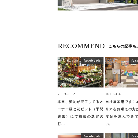
RECOMMEND
こちらの記事も
facebook
fac
2019.5.12
2019.3.4
本日、契約が完了してるオ
当社展示場です！
ーナー様と花ピット（平間
リアをお考えの方
造園）にて植栽の選定の
度足を運んでみ
打…
い。
facebook
fac