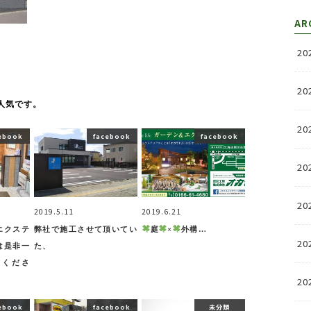
AR
20
20
人気です。
20
ebook
facebook
facebook
20
20
2019.5.11
2019.6.21
エクステ
弊社で施工させて頂いてい
庭
×
外構…
20
は是非一
た、
てくださ
20
ebook
facebook
未分類