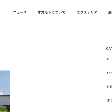
ニュース
オカモトについて
エクステリア
展
アプローチ・コンクリート
カースペース・カーポート
テラス・デッキ・人工芝
フェンス・塀・門柱
設計・３DCAD
CA
BL
fa
N
未