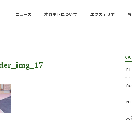
ニュース
オカモトについて
エクステリア
展
アプローチ・コンクリート
カースペース・カーポート
テラス・デッキ・人工芝
フェンス・塀・門柱
設計・３DCAD
CA
der_img_17
BL
fa
N
未