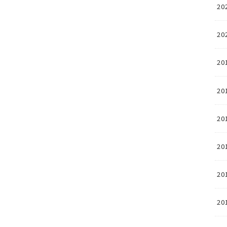
20
20
20
20
20
20
20
20