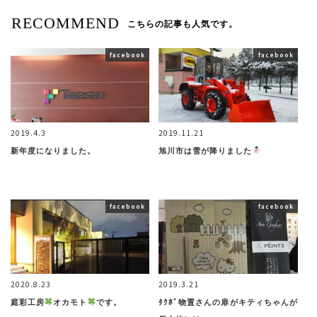
RECOMMEND
こちらの記事も人気です。
facebook
facebook
2019.4.3
2019.11.21
新年度になりました。
旭川市は雪が降りました
facebook
facebook
2020.8.23
2019.3.21
庭彩工房
オカモト
です。
ﾀｸﾎﾞ物置さんの扉がキティちゃんが