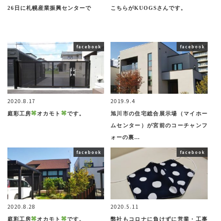
26日に札幌産業振興センターで
こちらがKUOGSさんです。
facebook
facebook
2020.8.17
2019.9.4
庭彩工房
オカモト
です。
旭川市の住宅総合展示場（マイホー
ムセンター）が宮前のコーチャンフ
ォーの裏…
facebook
facebook
2020.8.28
2020.5.11
庭彩工房
オカモト
です。
弊社もコロナに負けずに営業・工事