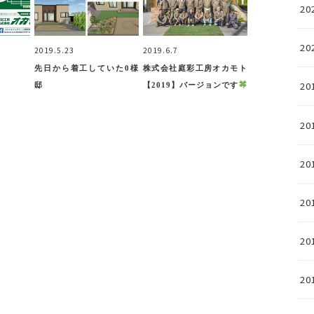
20
20
2019.5.23
2019.6.7
先日から着工していた0様
株式会社庭彩工房オカモト
20
邸
【2019】バージョンです
20
20
20
20
20