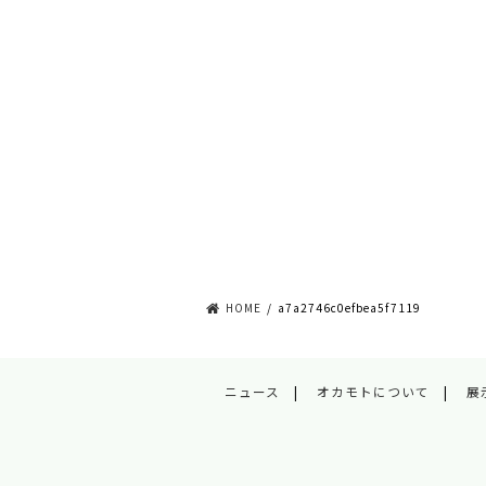
HOME
a7a2746c0efbea5f7119
ニュース
オカモトについて
展