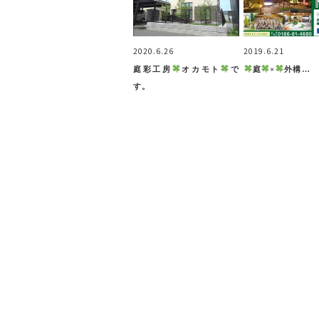
2020.6.26
2019.6.21
庭彩工房
オカモト
で
庭
×
外構…
す。