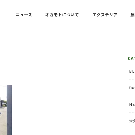
ニュース
オカモトについて
エクステリア
展
アプローチ・コンクリート
カースペース・カーポート
テラス・デッキ・人工芝
フェンス・塀・門柱
設計・３DCAD
CA
BL
fa
N
未