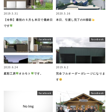
2019.5.31
2020.5.16
【令和】最初の５月も本日で最終日
本日、引渡し完了のH様邸
です
facebook
facebook
2020.6.24
2019.6.2
庭彩工房
オカモト
です。
完全フルオーダーガレージになりま
す
facebook
facebook